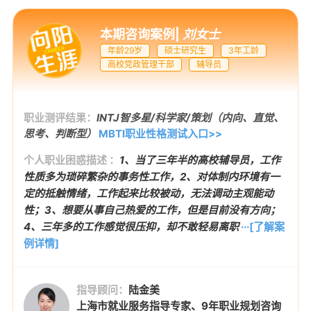
本期咨询案例
|
刘女士
年龄29岁
硕士研究生
3年工龄
高校党政管理干部
辅导员
职业测评结果：
INTJ智多星/科学家/策划（内向、直觉、
思考、判断型）
MBTI职业性格测试入口>>
个人职业困惑描述 ：
1、当了三年半的高校辅导员，工作
性质多为琐碎繁杂的事务性工作，2、对体制内环境有一
定的抵触情绪，工作起来比较被动，无法调动主观能动
性；3、想要从事自己热爱的工作，但是目前没有方向；
4、三年多的工作感觉很压抑，却不敢轻易离职
···[了解案
例详情]
指导顾问：
陆金美
上海市就业服务指导专家、9年职业规划咨询