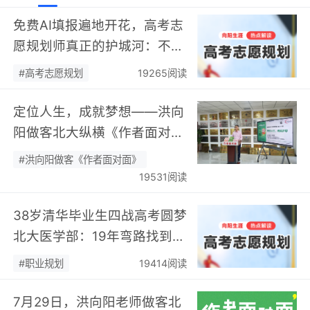
免费AI填报遍地开花，高考志
愿规划师真正的护城河：不靠
数据，靠“人”…
#高考志愿规划
19265阅读
定位人生，成就梦想——洪向
阳做客北大纵横《作者面对
面》开展职业规划专题分享…
#洪向阳做客《作者面对面》
19531阅读
38岁清华毕业生四战高考圆梦
北大医学部：19年弯路找到终
身热爱，可幸又可惜！…
#职业规划
19414阅读
7月29日，洪向阳老师做客北