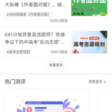
大纵横《作者面对面》，诚邀
您现场相聚！…
#洪向阳做客《作者面对面》
19353阅读
681分放弃普高选厨师？热搜
争议下的中高考“反向志愿”
潮，藏着职业规划新逻辑…
#高考志愿规划
19457阅读
查看更多
热门测评
查看更多