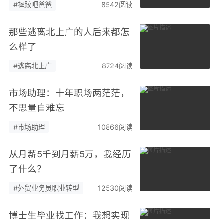
生涯规划师
#摔跤吧爸爸
8542阅读
那些逃离北上广的人后来都怎
么样了
#逃离北上广
8724阅读
市场助理：十年职场两茫茫，
不思量自难忘
#市场助理
10866阅读
从月薪5千到月薪5万，我经历
了什么？
#外贸业务员职业转型
12530阅读
博士生毕业找工作：我想实现